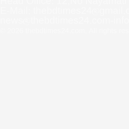
Head Office: 12,No Nayamati
E-Mail: thebdtimes24@gmail.
news@thebdtimes24.com-inf
© 2026
thebdtimes24.com
, All rights re