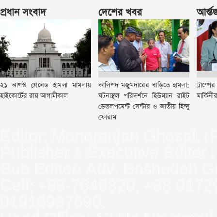
প্রধান সংবাদ
দেশের খবর
আর্ন্
২১ আগস্ট গ্রেনেড হামলা মামলায়
কালিপদ মজুমদারের বাড়িতে হামলা:
ট্রাম্পে
হাইকোর্টের রায় আগামীকাল
ঘটনাস্থল পরিদর্শনে হিউম্যান রাইট
মার্কিন
ডেভলপমেন্ট সেন্টার ও জাতীয় হিন্দু
ফোরাম
Editor: Monoranjan Ghosal. (
Publisher & Executive Editor
Sub Editor: Adv. Bashudeb G
Cell: +88-7646820, +88 017
01918937690.