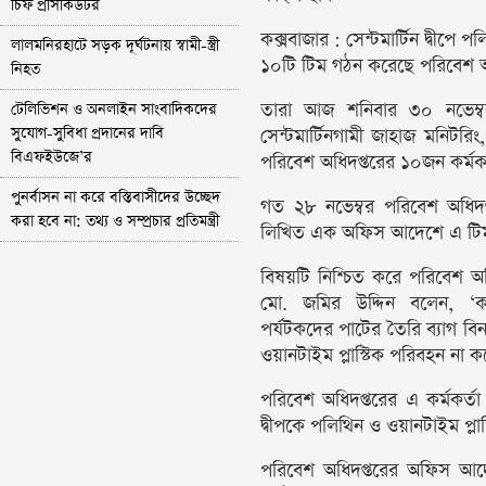
চিফ প্রসিকিউটর
কক্সবাজার : সেন্টমার্টিন দ্বীপে 
লালমনিরহাটে সড়ক দূর্ঘটনায় স্বামী-স্ত্রী
১০টি টিম গঠন করেছে পরিবেশ অ
নিহত
তারা আজ শনিবার ৩০ নভেম্বর 
টেলিভিশন ও অনলাইন সাংবাদিকদের
সুযোগ-সুবিধা প্রদানের দাবি
সেন্টমার্টিনগামী জাহাজ মনিটরিং, 
বিএফইউজে’র
পরিবেশ অধিদপ্তরের ১০জন কর্মকর
পুনর্বাসন না করে বস্তিবাসীদের উচ্ছেদ
গত ২৮ নভেম্বর পরিবেশ অধিদপ্
করা হবে না: তথ্য ও সম্প্রচার প্রতিমন্ত্রী
লিখিত এক অফিস আদেশে এ টিম
বিষয়টি নিশ্চিত করে পরিবেশ অধ
মো. জমির উদ্দিন বলেন, ‘কক্স
পর্যটকদের পাটের তৈরি ব্যাগ বি
ওয়ানটাইম প্লাস্টিক পরিবহন না ক
পরিবেশ অধিদপ্তরের এ কর্মকর্তা 
দ্বীপকে পলিথিন ও ওয়ানটাইম প্লাস
পরিবেশ অধিদপ্তরের অফিস আদে