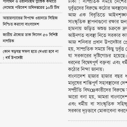
ঢাকা : সাম্প্রতিক সময়ে দেশের 
পলিথিন ও ওয়ানটাইম প্লাস্টিক কমাতে
নেমেছে পরিবেশ অধিদপ্তরের ১০টি টিম
দুর্বৃত্তদের বিরুদ্ধে কঠোর অবস্
আজ এক বিবৃতিতে আইনশৃঙ্খলা
আয়ারল্যান্ডের বিপক্ষে ওয়ানডে সিরিজ
সাংস্কৃতিক স্থাপনাগুলো রক্ষার জন্
নিশ্চিত করলো বাংলাদেশ
হামলায় জড়িত অশুভ চক্রকে দ্
জাতীয় ঐক্যের ডাক দিলেন ৫০ বিশিষ্ট
আইনগত ব্যবস্থা নিতে সরকার কা
নাগরিক
আজ শনিবার প্রধান উপদেষ্টার প
হয়, সাম্প্রতিক সময়ে কিছু দুর্বৃ
কোন ষড়যন্ত্র সফল হতে দেওয়া হবে না
যা সরকারের দৃষ্টিগোচর হয়েছে।
: ধর্ম উপদেষ্টা
ধরনের বিদ্বেষপূর্ণ বক্তব্য এবং ধ
কঠোর নিন্দা জানায়।
বাংলাদেশ হাজার হাজার বছর ধরে 
মানুষের শান্তিপূর্ণ সহাবস্থানের 
সম্প্রীতি বিঘœকারীদের বিরুদ্
আরো বলা হয়, আমরা বাংলাদেশকে 
এবং ধর্মীয় বা সাংস্কৃতিক সহি
সরকার দৃঢ়ভাবে মোকাবেলা করব