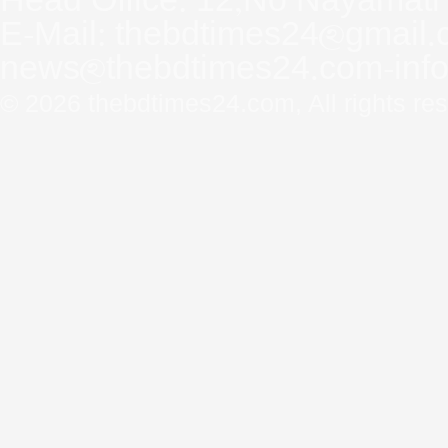
Head Office: 12,No Nayamati
E-Mail: thebdtimes24@gmail.
news@thebdtimes24.com-inf
© 2026
thebdtimes24.com
, All rights re