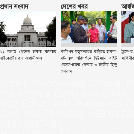
প্রধান সংবাদ
দেশের খবর
আর্ন্
২১ আগস্ট গ্রেনেড হামলা মামলায়
কালিপদ মজুমদারের বাড়িতে হামলা:
ট্রাম্পে
হাইকোর্টের রায় আগামীকাল
ঘটনাস্থল পরিদর্শনে হিউম্যান রাইট
মার্কিন
ডেভলপমেন্ট সেন্টার ও জাতীয় হিন্দু
ফোরাম
Editor: Monoranjan Ghosal. (
Publisher & Executive Editor
Sub Editor: Adv. Bashudeb G
Cell: +88-7646820, +88 017
01918937690.