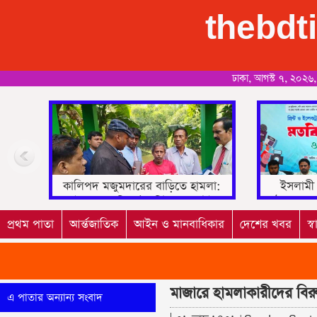
thebdt
ঢাকা, আগস্ট ৭, ২০২৬,
ইসলামী ছাত্রশিবিরের অগ্রযাত্রাকে
২১ আগস্ট গ্রেনেড হ
গঠনমূলক সমালোচনায় গতিশীল করবে
হাইকোর্টের রায় 
প্রথম পাতা
আর্ন্তজাতিক
আইন ও মানবাধিকার
দেশের খবর
স্
মাজারে হামলাকারীদের বিরু
এ পাতার অন্যান্য সংবাদ